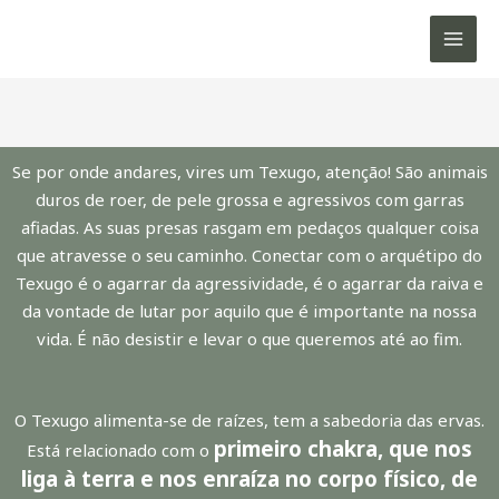
A Garra do Texugo
Skip
MAIN
to
MEN
/
Blog
/ By
Ana Carvalho
content
Se por onde andares, vires um Texugo, atenção! São animais
duros de roer, de pele grossa e agressivos com garras
afiadas. As suas presas rasgam em pedaços qualquer coisa
que atravesse o seu caminho. Conectar com o arquétipo do
Texugo é o agarrar da agressividade, é o agarrar da raiva e
da vontade de lutar por aquilo que é importante na nossa
vida. É não desistir e levar o que queremos até ao fim.
O Texugo alimenta-se de raízes, tem a sabedoria das ervas.
primeiro chakra, que nos
Está relacionado com o
liga à terra e nos enraíza no corpo físico, de