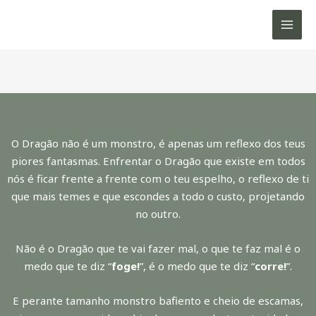
O Dragão
Skip
MAIN
to
MEN
/
Blog
/ By
Ana Carvalho
content
O Dragão não é um monstro, é apenas um reflexo dos teus
piores fantasmas. Enfrentar o Dragão que existe em todos
nós é ficar frente a frente com o teu espelho, o reflexo de ti
que mais temes e que escondes a todo o custo, projetando
no outro.
Não é o Dragão que te vai fazer mal, o que te faz mal é o
medo que te diz “
foge!
”, é o medo que te diz “
corre!
”.
E perante tamanho monstro bafiento e cheio de escamas,