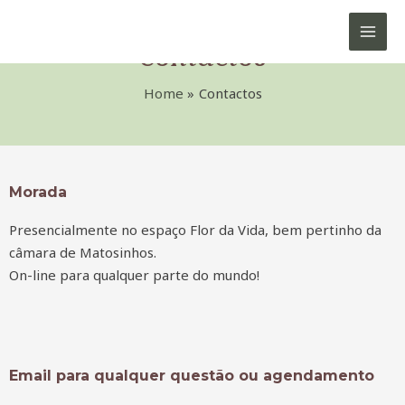
Skip
MAIN
to
Contactos
MEN
content
Home
Contactos
Morada
Presencialmente no espaço Flor da Vida, bem pertinho da
câmara de Matosinhos.
On-line para qualquer parte do mundo!
Email para qualquer questão ou agendamento