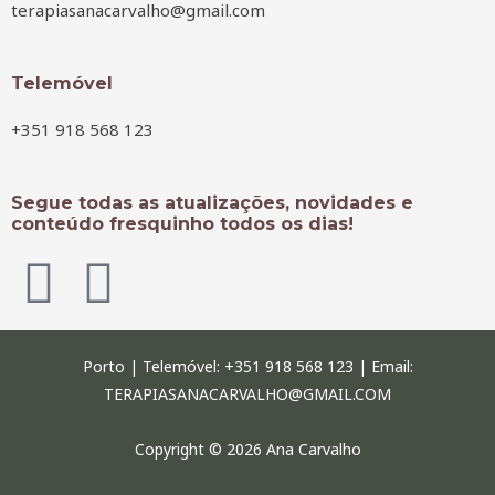
terapiasanacarvalho@gmail.com
Telemóvel
+351 918 568 123
Segue todas as atualizações, novidades e
conteúdo fresquinho todos os dias!
F
I
a
n
c
Porto | Telemóvel: +351 918 568 123 | Email:
s
TERAPIASANACARVALHO@GMAIL.COM
e
t
Copyright © 2026 Ana Carvalho