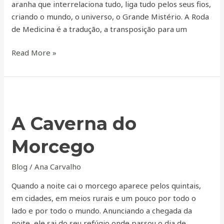
aranha que interrelaciona tudo, liga tudo pelos seus fios,
criando o mundo, o universo, o Grande Mistério. A Roda
de Medicina é a tradução, a transposição para um
Read More »
A
Caverna
A Caverna do
do
Morcego
Morcego
Blog
/
Ana Carvalho
Quando a noite cai o morcego aparece pelos quintais,
em cidades, em meios rurais e um pouco por todo o
lado e por todo o mundo. Anunciando a chegada da
noite, ele sai do seu refúgio onde passou o dia de