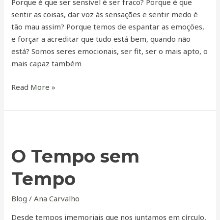
Porque é que ser sensível é ser fraco? Porque é que
sentir as coisas, dar voz às sensações e sentir medo é
tão mau assim? Porque temos de espantar as emoções,
e forçar a acreditar que tudo está bem, quando não
está? Somos seres emocionais, ser fit, ser o mais apto, o
mais capaz também
Read More »
O
Tempo
O Tempo sem
sem
Tempo
Tempo
Blog
/
Ana Carvalho
Desde tempos imemoriais que nos juntamos em círculo,