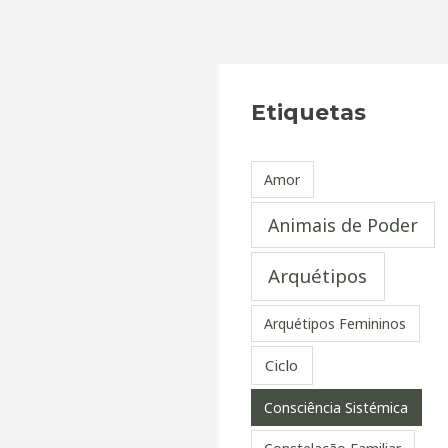
Skip
Início
Sobre Mi
to
content
Etiquetas
Amor
Animais de Poder
Arquétipos
Arquétipos Femininos
Ciclo
Consciência Sistémica