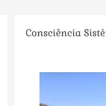
m
Xamã Interior
Xamanismo – O Caminho da Transform
Consciência Sist
Tomar
a
Vida