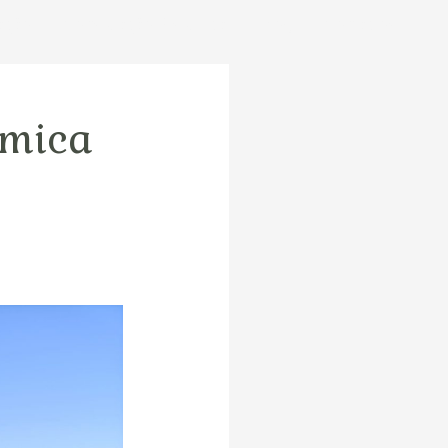
ação
Constelação Sistémica
Blog
Contactos
émica