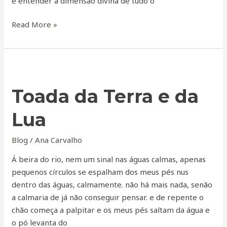
é entender a dimensão divina de tudo o
Read More »
Toada
da
Toada da Terra e da
Terra
e
Lua
da
Lua
Blog
/
Ana Carvalho
Á beira do rio, nem um sinal nas águas calmas, apenas
pequenos círculos se espalham dos meus pés nus
dentro das águas, calmamente. não há mais nada, senão
a calmaria de já não conseguir pensar. e de repente o
chão começa a palpitar e os meus pés saltam da água e
o pó levanta do