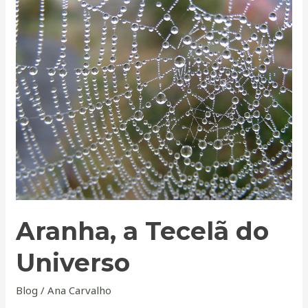
Aranha,
a
Tecelã
do
Universo
Aranha, a Tecelã do
Universo
Blog
/
Ana Carvalho