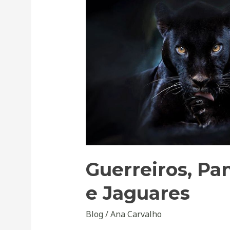
Panteras
e
Jaguares
Guerreiros, Pa
e Jaguares
Blog
/
Ana Carvalho