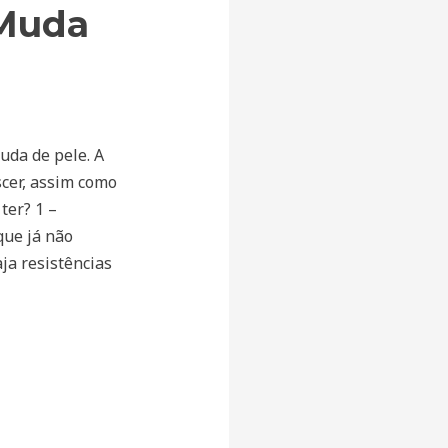
 Muda
da de pele. A
cer, assim como
ter? 1 –
que já não
ja resistências