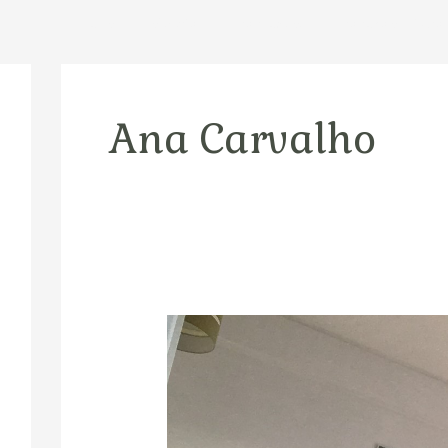
Início
Sobre Mim
Xamã Interior
Xamanismo – O Cami
Ana Carvalho
Ventania