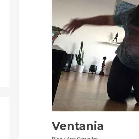
Ventania
Blog
/
Ana Carvalho