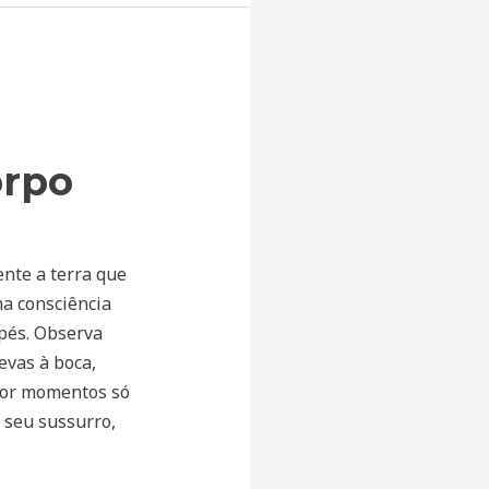
orpo
ente a terra que
ma consciência
 pés. Observa
evas à boca,
Por momentos só
o seu sussurro,