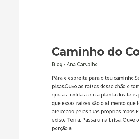
Caminho
do
Caminho do C
Corpo
Blog
/
Ana Carvalho
Pára e espreita para o teu caminho.S
pisas.Ouve as raízes desse chão e to
que as moldas com a planta dos teus
que essas raízes são o alimento que l
afeiçoado pelas tuas próprias mãos.
existe Terra. Passa uma brisa. Ouve 
porção a